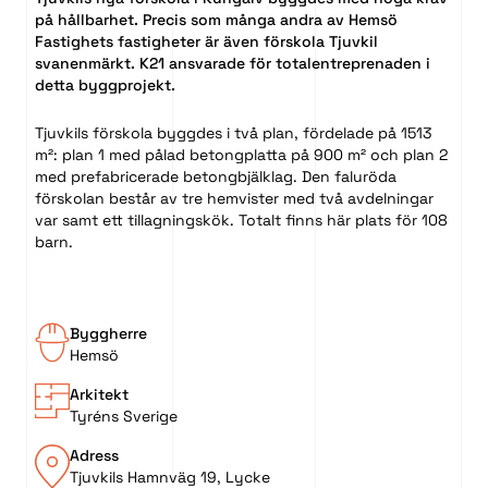
på hållbarhet. Precis som många andra av Hemsö
Fastighets fastigheter är även förskola Tjuvkil
svanenmärkt. K21 ansvarade för totalentreprenaden i
detta byggprojekt.
Tjuvkils förskola byggdes i två plan, fördelade på 1513
m²: plan 1 med pålad betongplatta på 900 m² och plan 2
med prefabricerade betongbjälklag. Den faluröda
förskolan består av tre hemvister med två avdelningar
var samt ett tillagningskök. Totalt finns här plats för 108
barn.
Byggherre
Hemsö
Arkitekt
Tyréns Sverige
Adress
Tjuvkils Hamnväg 19, Lycke