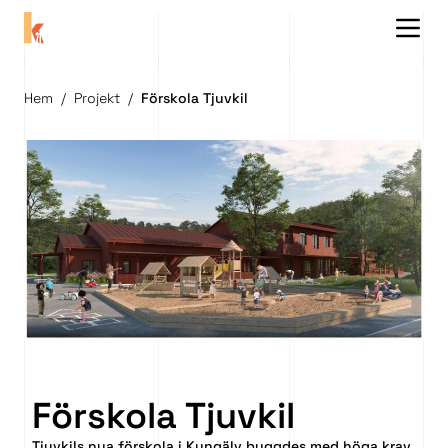
Menu 
Hem
/
Projekt
/
Förskola Tjuvkil
Förskola Tjuvkil
Tjuvkils nya förskola i Kungälv byggdes med höga krav