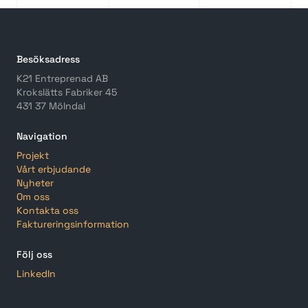
Besöksadress
K21 Entreprenad AB
Krokslätts Fabriker 45
431 37 Mölndal
Navigation
Projekt
Vårt erbjudande
Nyheter
Om oss
Kontakta oss
Faktureringsinformation
Följ oss
LinkedIn