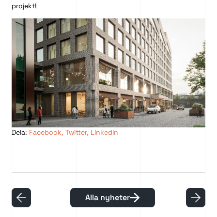
projekt!
Dela:
Facebook
,
Twitter
,
LinkedIn
Alla nyheter