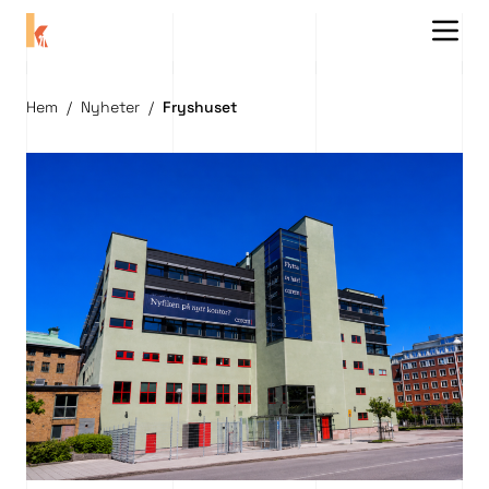
Menu 
Hem
/
Nyheter
/
Fryshuset