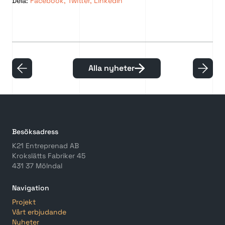
Dela:
Facebook
,
Twitter
,
LinkedIn
Alla nyheter
Besöksadress
K21 Entreprenad AB
Krokslätts Fabriker 45
431 37 Mölndal
Navigation
Projekt
Vårt erbjudande
Nyheter