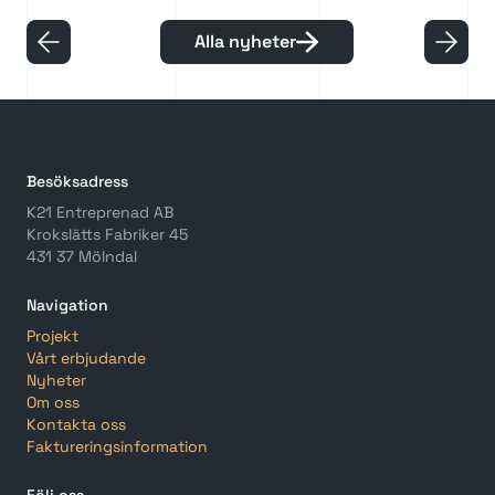
Alla nyheter
Besöksadress
K21 Entreprenad AB
Krokslätts Fabriker 45
431 37 Mölndal
Navigation
Projekt
Vårt erbjudande
Nyheter
Om oss
Kontakta oss
Faktureringsinformation