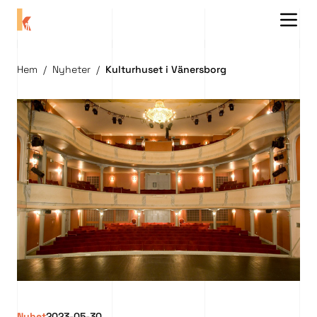
Menu 
Hem
/
Nyheter
/
Kulturhuset i Vänersborg
Nyhet
2023-05-30