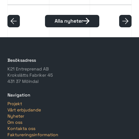
Alla nyheter
Besöksadress
K21 Entreprenad AB
Krokslätts Fabriker 45
431 37 Mölndal
Navigation
Projekt
Vårt erbjudande
Nyheter
Om oss
Kontakta oss
Faktureringsinformation