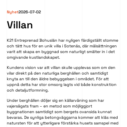
Nyhet
2026-07-02
Villan
K21 Entreprenad Bohuslän har nyligen färdigställt stomme
och tätt hus för en unik villa i Sotenäs, där målsättningen
varit att skapa en byggnad som naturligt smälter in i det
omgivande kustlandskapet.
Kundens vision var att villan skulle upplevas som om den
vilar direkt på den naturliga berghällen och samtidigt
knyta an till den äldre bebyggelsen i området. För att
uppnå detta har stor omsorg lagts vid både konstruktion
och detaljutformning.
Under berghällen döljer sig en källarvåning som har
vajersågats fram – en metod som möjliggjort
byggnationen samtidigt som bergets ovansida kunnat
bevaras. De synliga betongväggarna kommer att kläs med
natursten för att ytterligare förstärka husets samspel med