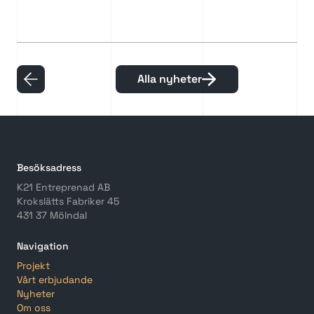
Alla nyheter
Besöksadress
K21 Entreprenad AB
Krokslätts Fabriker 45
431 37 Mölndal
Navigation
Projekt
Vårt erbjudande
Nyheter
Om oss