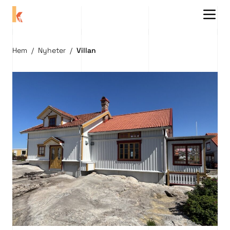
Menu 
Hem
/
Nyheter
/
Villan